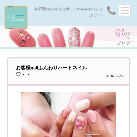
HOME
神戸岡本のネイルサロンChouette (シュ
エット).
MENU
Blog
GALLERY
ブログ
SHOP
お客様nailふんわりハートネイル
FAQ
♡・・
2018-11-28
BLOG