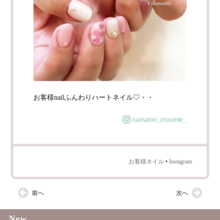
お客様nailふんわりハートネイル♡・・
nailsalon_chouette_
お客様ネイル
•
Instagram
前へ
次へ
New