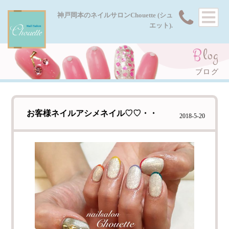
HOME
神戸岡本のネイルサロンChouette (シュ
エット).
MENU
Blog
GALLERY
ブログ
SHOP
お客様ネイルアシメネイル♡♡・・
2018-5-20
FAQ
BLOG